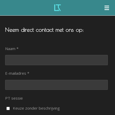
Ga
direct
naar
de
Neem direct contact met ons op:
hoofdinhoud
Naam *
E-mailadres *
PT sessie
Keuze zonder beschrijving